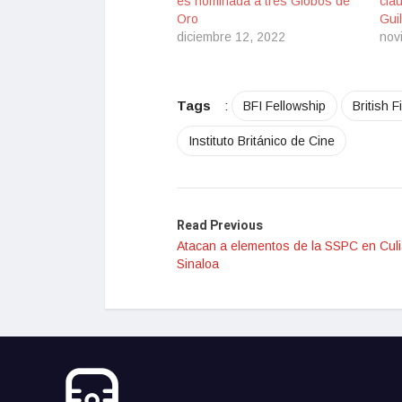
es nominada a tres Globos de
clau
Oro
Gui
diciembre 12, 2022
nov
Tags
:
BFI Fellowship
British F
Instituto Británico de Cine
Read Previous
Atacan a elementos de la SSPC en Cul
Sinaloa