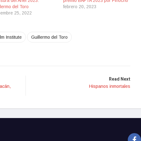
sura del Ariel 2023:
premio BAFTA 2023 por Pinocho
llermo del Toro
febrero 20, 2023
iembre 25, 2022
ilm Institute
Guillermo del Toro
Read Next
iacán,
Hispanos inmortales