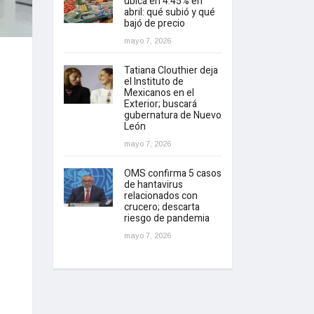
ubica en 4.45% en
abril: qué subió y qué
bajó de precio
mayo 7, 2026
Tatiana Clouthier deja
el Instituto de
Mexicanos en el
Exterior; buscará
gubernatura de Nuevo
León
mayo 7, 2026
OMS confirma 5 casos
de hantavirus
relacionados con
crucero; descarta
riesgo de pandemia
mayo 7, 2026