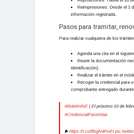
Reimpresiones: Desde el 1 d
información registrada.
Pasos para tramitar, reno
Para realizar cualquiera de los trámi
Agenda una cita en el siguie
Reunir la documentación nec
identificación).
Realizar el trámite en el mód
Recoger la credencial para vo
comprobante entregado durante e
#BoletínINE
| El próximo 10 de febre
#CredencialParaVotar
.
▶️
https://t.co/fBqjN4RoEt
pic.twit