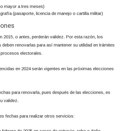
no mayor a tres meses)
ografía (pasaporte, licencia de manejo o cartilla militar)
iones
n 2015, o antes, perderán validez. Por esta razón, los
deben renovarlas para así mantener su utilidad en trámites
 procesos electorales.
vencidas en 2024 serán vigentes en las próximas elecciones
echas para renovarla, pues después de las elecciones, es
su validez.
tes fechas para realizar otros servicios:
e febrero de 2025 en casos de extravío, robo o daño.