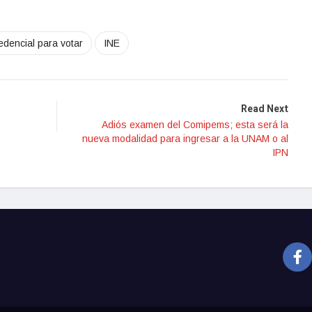
edencial para votar
INE
Read Next
Adiós examen del Comipems; esta será la
nueva modalidad para ingresar a la UNAM o al
IPN