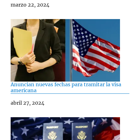
Fecha
marzo 22, 2024
Anuncian nuevas fechas para tramitar la visa
americana
Fecha
abril 27, 2024