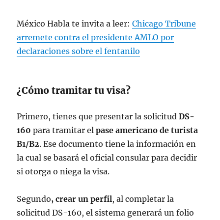
información de contacto.
https://t.co/dvlCvjowbZ
México Habla te invita a leer:
Chicago Tribune
https://t.co/oqWvSle65A
arremete contra el presidente AMLO por
— Embajada EU en Mex
declaraciones sobre el fentanilo
(@USEmbassyMEX)
March 17, 2023
¿Cómo tramitar tu visa?
Primero, tienes que presentar la solicitud
DS-
160
para tramitar el
pase americano de turista
B1/B2
. Ese documento tiene la información en
la cual se basará el oficial consular para decidir
si otorga o niega la visa.
Segundo
, crear un perfil
, al completar la
solicitud DS-160, el sistema generará un folio