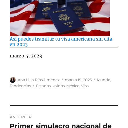
Así puedes tramitar tu visa americana sin cita
en 2023
Fecha
marzo 5, 2023
A
P
C
Ana Lilia Ríos Jiménez
marzo 19, 2023
Mundo
,
u
u
a
E
Tendencias
Estados Unidos
,
México
,
Visa
t
b
t
t
o
l
e
i
r
i
g
q
c
o
u
N
a
r
e
ANTERIOR
d
í
t
a
Primer simulacro nacional de
E
o
a
a