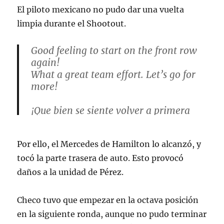
El piloto mexicano no pudo dar una vuelta
limpia durante el Shootout.
Good feeling to start on the front row
again!
What a great team effort. Let’s go for
more!
¡Que bien se siente volver a primera
fila!
Gran esfuerzo del equipo. ¡Vamos por
Por ello, el Mercedes de Hamilton lo alcanzó, y
más!
#SP11
#BelgianGP
pic.twitter.com/e2bgIKem7K
tocó la parte trasera de auto. Esto provocó
daños a la unidad de Pérez.
— Sergio Pérez (@SChecoPerez)
July
28, 2023
Checo tuvo que empezar en la octava posición
en la siguiente ronda, aunque no pudo terminar