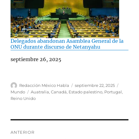
Delegados abandonan Asamblea General de la
ONU durante discurso de Netanyahu
Fecha
septiembre 26, 2025
A
P
C
Redacción México Habla
septiembre 22, 2025
u
u
a
E
Mundo
Auatralia
,
Canadá
,
Estado palestino
,
Portugal
,
t
b
t
t
Reino Unido
o
l
e
i
r
i
g
q
c
o
u
a
r
e
N
d
í
t
ANTERIOR
o
a
a