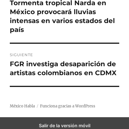
a
Tormenta tropical Narda en
E
e
s
s
n
México provocará lluvias
l
v
t
intensas en varios estados del
e
r
país
a
g
d
a
a
SIGUIENTE
a
c
FGR investiga desaparición de
E
n
i
n
artistas colombianos en CDMX
t
t
e
ó
r
r
n
a
i
d
México Habla
Funciona gracias a WordPress
o
d
a
r
e
s
:
Salir de la versión móvil
i