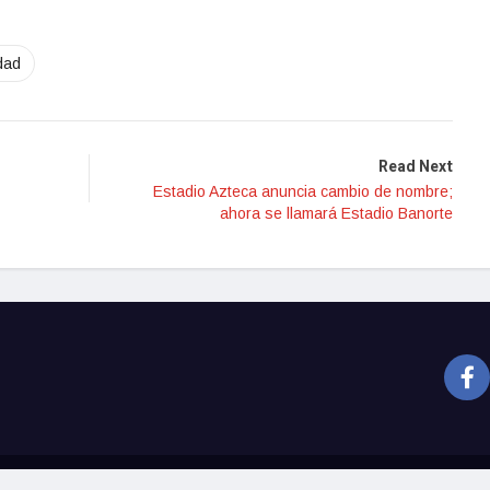
dad
Read Next
Estadio Azteca anuncia cambio de nombre;
ahora se llamará Estadio Banorte