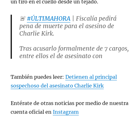
un tiro en el cuello desde un tejado.
🚨
#ÚLTIMAHORA
| Fiscalía pedirá
pena de muerte para el asesino de
Charlie Kirk.
Tras acusarlo formalmente de 7 cargos,
entre ellos el de asesinato con
agravantes, la Fiscalía del condado de
#Utah
solicitará la pena de muerte
También puedes leer:
Detienen al principal
para
#TylerRobinson
, el joven de 22
años que mató con…
sospechoso del asesinato Charlie Kirk
pic.twitter.com/hHVorXikwe
Entérate de otras noticias por medio de nuestra
— Luis Alberto Medina
cuenta oficial en
Instagram
(@elalbertomedina)
September 16,
2025