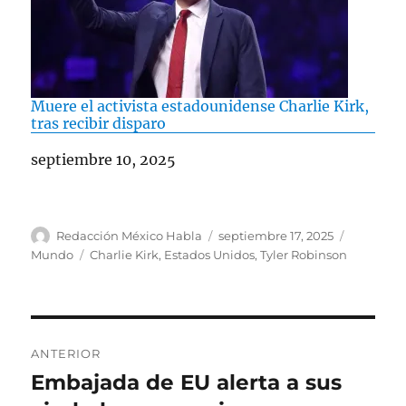
Muere el activista estadounidense Charlie Kirk,
tras recibir disparo
Fecha
septiembre 10, 2025
A
P
C
Redacción México Habla
septiembre 17, 2025
u
u
a
E
Mundo
Charlie Kirk
,
Estados Unidos
,
Tyler Robinson
t
b
t
t
o
l
e
i
r
i
g
q
c
o
u
N
a
r
e
ANTERIOR
d
í
t
a
Embajada de EU alerta a sus
E
o
a
a
e
s