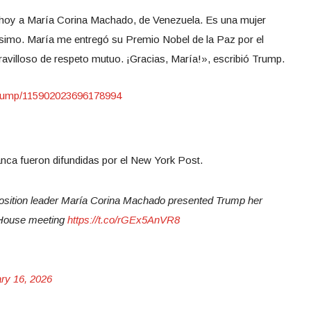
hoy a María Corina Machado, de Venezuela. Es una mujer
simo. María me entregó su Premio Nobel de la Paz por el
ravilloso de respeto mutuo. ¡Gracias, María!», escribió Trump.
dTrump/115902023696178994
anca fueron difundidas por el New York Post.
sition leader María Corina Machado presented Trump her
 House meeting
https://t.co/rGEx5AnVR8
ry 16, 2026