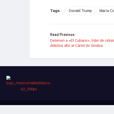
Tags
:
Donald Trump
María C
Read Previous
Detienen a «El Cubano», líder de célul
delictiva afín al Cártel de Sinaloa
© 2024, México Habla. Todos los derechos reservados