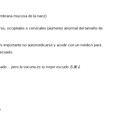
embrana mucosa de la nariz)
res, occipitales o cervicales (aumento anormal del tamaño de
 es importante no automedicarse y acudir con un médico para
decuado.
sado… pero la vacuna es tu mejor escudo 💪🏽💉
o