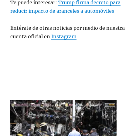
Te puede interesar:
Trump firma decreto para
tratadas como estadounidenses para
descuentos en la…
reducir impacto de aranceles a automóviles
pic.twitter.com/hAD1VEoii4
Entérate de otras noticias por medio de nuestra
— Azucena Uresti (@azucenau)
May 2,
cuenta oficial en
Instagram
2025