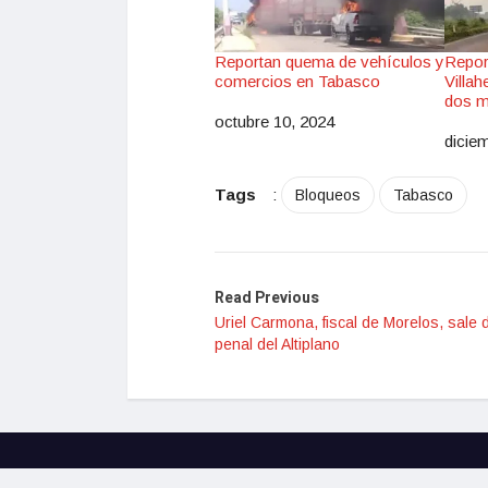
Reportan quema de vehículos y
Repor
comercios en Tabasco
Villa
dos m
octubre 10, 2024
Fecha
dicie
Fec
Tags
:
Bloqueos
Tabasco
Read Previous
Uriel Carmona, fiscal de Morelos, sale 
penal del Altiplano