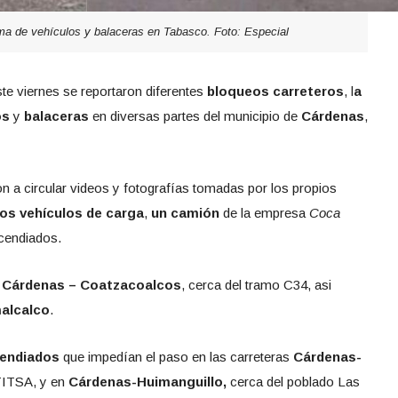
ma de vehículos y balaceras en Tabasco. Foto: Especial
e viernes se reportaron diferentes
bloqueos carreteros
, l
a
os
y
balaceras
en diversas partes del municipio de
Cárdenas
,
 a circular videos y fotografías tomadas por los propios
os vehículos de carga
,
un camión
de la empresa
Coca
cendiados.
a
Cárdenas – Coatzacoalcos
, cerca del tramo C34, asi
alcalco
.
cendiados
que impedían el paso en las carreteras
Cárdenas-
TITSA, y en
Cárdenas-Huimanguillo,
cerca del poblado Las