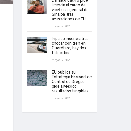
Dámaso Castro pide
licencia al cargo de
vicefiscal general de
Sinaloa, tras
acusaciones de EU
mayo 5, 2026
Pipa se incencia tras
chocar con tren en
Querétaro; hay dos
fallecidos
mayo 5, 2026
EU publica su
Estrategia Nacional de
Control de Drogas;
pide a México
resultados tangibles
mayo 5, 2026