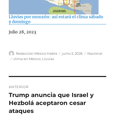
Lluvias por monzón: así estará el clima sábado
y domingo
Fecha
julio 28, 2023
A
P
C
Redacción México Habla
junio 2, 2026
Nacional
u
u
a
E
clima en México
,
Lluvias
t
b
t
t
o
l
e
i
r
i
g
q
c
o
u
N
a
r
e
ANTERIOR
d
í
t
a
Trump anuncia que Israel y
E
o
a
a
n
Hezbolá aceptaron cesar
e
s
s
v
l
t
ataques
e