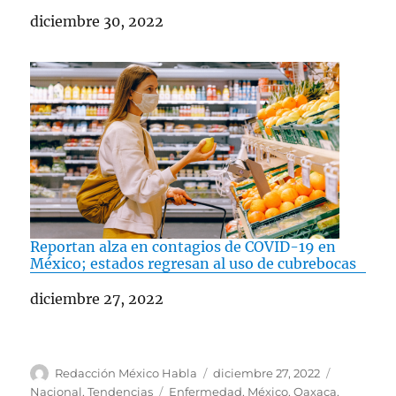
Fecha
diciembre 30, 2022
Reportan alza en contagios de COVID-19 en
México; estados regresan al uso de cubrebocas
Fecha
diciembre 27, 2022
A
P
C
Redacción México Habla
diciembre 27, 2022
u
u
a
E
Nacional
,
Tendencias
Enfermedad
,
México
,
Oaxaca
,