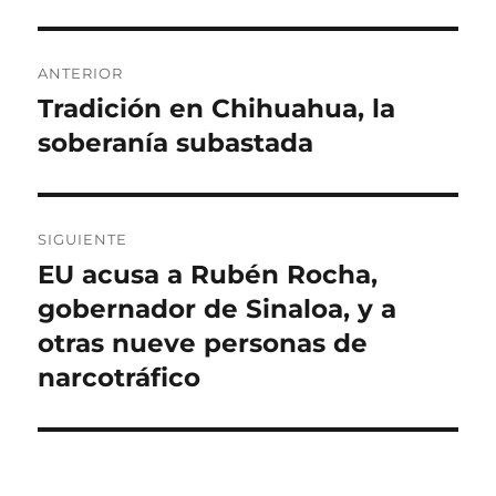
o
l
e
r
i
g
N
c
o
ANTERIOR
a
r
a
Tradición en Chihuahua, la
E
d
í
n
soberanía subastada
o
a
v
e
s
t
l
e
r
a
g
SIGUIENTE
d
EU acusa a Rubén Rocha,
E
a
a
n
gobernador de Sinaloa, y a
a
c
t
otras nueve personas de
n
r
i
narcotráfico
t
a
e
ó
d
r
a
n
i
s