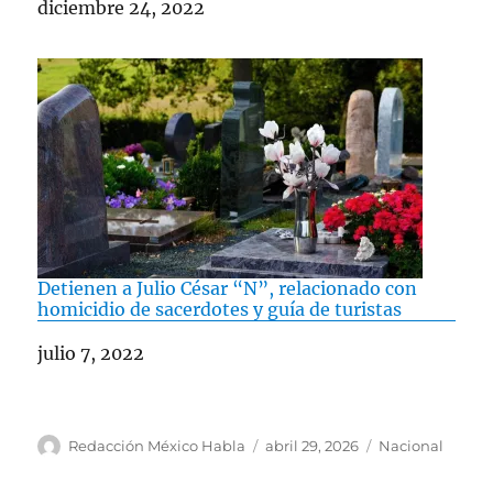
Fecha
diciembre 24, 2022
Detienen a Julio César “N”, relacionado con
homicidio de sacerdotes y guía de turistas
Fecha
julio 7, 2022
A
P
C
Redacción México Habla
abril 29, 2026
Nacional
u
u
a
t
b
t