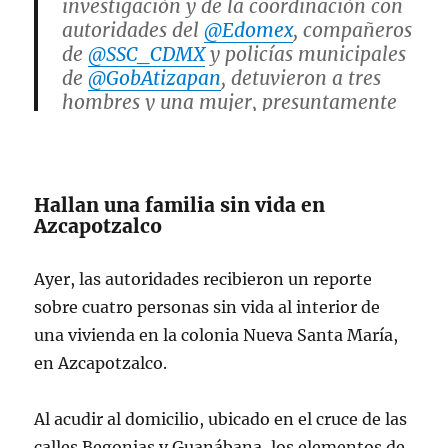
investigación y de la coordinación con
autoridades del
@Edomex
, compañeros
de
@SSC_CDMX
y policías municipales
de
@GobAtizapan
, detuvieron a tres
hombres y una mujer, presuntamente
relacionados en el homicidio de cuatro
personas ocurrido…
pic.twitter.com/kdqaUuIdP2
Hallan una familia sin vida en
Azcapotzalco
— Pablo Vázquez Camacho
(@PabloVazC)
April 29, 2026
Ayer, las autoridades recibieron un reporte
sobre cuatro personas sin vida al interior de
una vivienda en la colonia Nueva Santa María,
en Azcapotzalco.
Al acudir al domicilio, ubicado en el cruce de las
calles Begonias y Guanábana, los elementos de