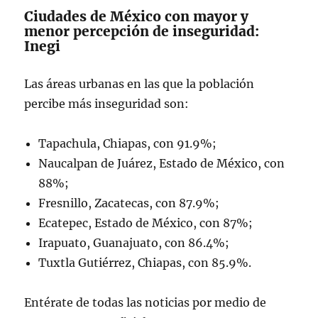
🚹 52.2%
Ciudades de México con mayor y
menor percepción de inseguridad:
(1/4)
pic.twitter.com/kTI44JP6sr
Inegi
— INEGI INFORMA
Las áreas urbanas en las que la población
(@INEGI_INFORMA)
October 21, 2024
percibe más inseguridad son:
Tapachula, Chiapas, con 91.9%;
Naucalpan de Juárez, Estado de México, con
88%;
Fresnillo, Zacatecas, con 87.9%;
Ecatepec, Estado de México, con 87%;
Irapuato, Guanajuato, con 86.4%;
Tuxtla Gutiérrez, Chiapas, con 85.9%.
Entérate de todas las noticias por medio de