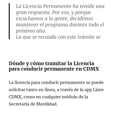
La Licencia Permanente ha tenido una
gran respuesta. Por eso, y porque
escuchamos a la gente, decidimos
mantener el programa durante todo el
próximo año.
Lo que se recauda con este trámite se
invertirá en obras que mejoran la
movilidad y la vida diaria en nuestra
ciudad.
Sigamos…
Dónde y cómo tramitar la Licencia
pic.twitter.com/SWRVnhFLuQ
para conducir permanente en CDMX
— Clara Brugada Molina
La licencia para conducir permanente se puede
(@ClaraBrugadaM)
November 18, 2025
solicitar tanto en línea, a través de la app Llave
CDMX, como en cualquier módulo de la
Secretaría de Movilidad.