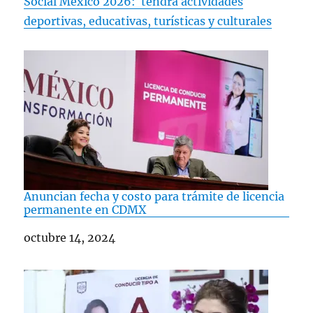
mejoras en movilidad,…
Social México 2026: tendrá actividades
pic.twitter.com/cEIWZuKydZ
deportivas, educativas, turísticas y culturales
— Clara Brugada Molina
(@ClaraBrugadaM)
November 18, 2025
Anuncian fecha y costo para trámite de licencia
permanente en CDMX
Fecha
octubre 14, 2024