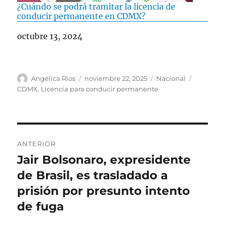
¿Cuándo se podrá tramitar la licencia de
conducir permanente en CDMX?
Fecha
octubre 13, 2024
A
P
C
E
Angélica Ríos
noviembre 22, 2025
Nacional
u
u
a
t
CDMX
,
Licencia para conducir permanente
t
b
t
i
o
l
e
q
r
i
g
u
c
o
e
N
a
r
t
ANTERIOR
d
í
a
a
Jair Bolsonaro, expresidente
E
o
a
s
n
de Brasil, es trasladado a
e
s
v
l
t
prisión por presunto intento
e
r
de fuga
a
g