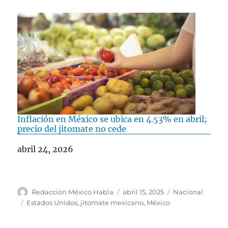
Inflación en México se ubica en 4.53% en abril;
precio del jitomate no cede
Fecha
abril 24, 2026
A
P
C
Redacción México Habla
abril 15, 2025
Nacional
u
u
a
E
Estados Unidos
,
jitomate mexicano
,
México
t
b
t
t
o
l
e
i