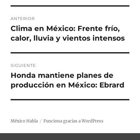
r
i
g
q
c
o
u
N
a
r
e
ANTERIOR
d
í
t
a
Clima en México: Frente frío,
E
o
a
a
n
calor, lluvia y vientos intensos
e
s
s
v
l
t
e
r
a
g
SIGUIENTE
d
Honda mantiene planes de
E
a
a
n
producción en México: Ebrard
a
c
t
n
r
i
t
a
e
ó
d
México Habla
Funciona gracias a WordPress
r
a
n
i
s