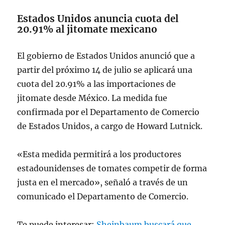
Más en
https://t.co/BjdELZkpfR
Estados Unidos anuncia cuota del
pic.twitter.com/pyI0s7mLRr
20.91% al jitomate mexicano
— Joaquín López-Dóriga
El gobierno de Estados Unidos anunció que a
(@lopezdoriga)
April 15, 2025
partir del próximo 14 de julio se aplicará una
cuota del 20.91% a las importaciones de
jitomate desde México. La medida fue
confirmada por el Departamento de Comercio
de Estados Unidos, a cargo de Howard Lutnick.
«Esta medida permitirá a los productores
estadounidenses de tomates competir de forma
justa en el mercado», señaló a través de un
comunicado el Departamento de Comercio.
Te puede interesar:
Sheinbaum buscará que