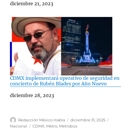
Fecha
diciembre 21, 2023
CDMX implementará operativo de seguridad en
concierto de Rubén Blades por Año Nuevo
Fecha
diciembre 28, 2023
A
P
C
Redacción México Habla
diciembre 31, 2025
u
u
a
E
Nacional
CDMX
,
Metro
,
Metrobús