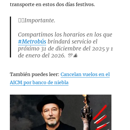
transporte en estos dos días festivos.
👉🏻Importante.
Compartimos los horarios en los que
#Metrobús
brindará servicio el
próximo 31 de diciembre del 2025 y 1
de enero del 2026. 🎊🎄
#TómaloEnCuenta
🫡
pic.twitter.com/owf4DPwtOn
También puedes leer:
Cancelan vuelos en el
AICM por banco de niebla
— Metrobús CDMX (@MetrobusCDMX)
December 26, 2025