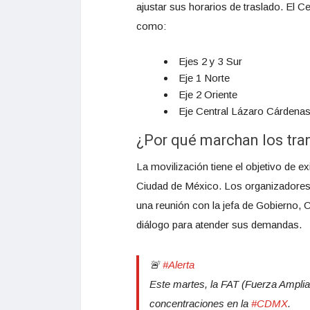
ajustar sus horarios de traslado. El Ce
como:
Ejes 2 y 3 Sur
Eje 1 Norte
Eje 2 Oriente
Eje Central Lázaro Cárdena
¿Por qué marchan los tra
La movilización tiene el objetivo de exi
Ciudad de México. Los organizadores,
una reunión con la jefa de Gobierno, 
diálogo para atender sus demandas.
🚨
#Alerta
Este martes, la FAT (Fuerza Amplia
concentraciones en la
#CDMX
.