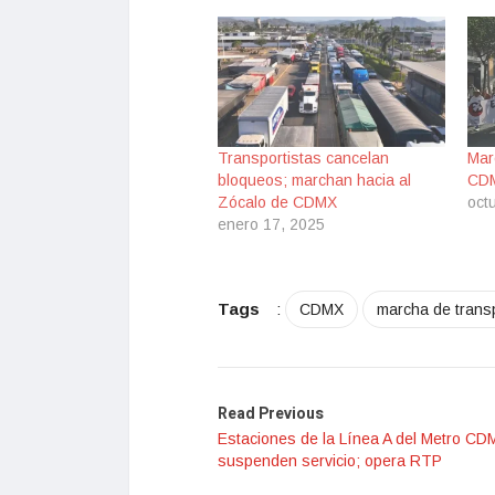
Transportistas cancelan
Mar
bloqueos; marchan hacia al
CDM
Zócalo de CDMX
oct
enero 17, 2025
Tags
:
CDMX
marcha de transp
Read Previous
Estaciones de la Línea A del Metro CD
suspenden servicio; opera RTP