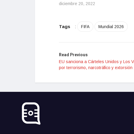
diciembre 20, 2022
Tags
:
FIFA
Mundial 2026
Read Previous
EU sanciona a Cárteles Unidos y Los V
por terrorismo, narcotráfico y extorsión