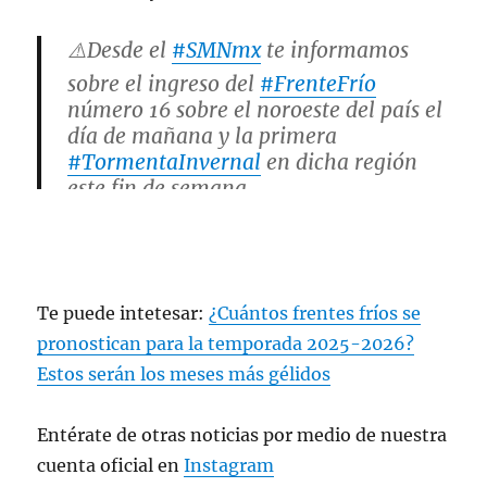
⚠️Desde el
#SMNmx
te informamos
sobre el ingreso del
#FrenteFrío
número 16 sobre el noroeste del país el
día de mañana y la primera
#TormentaInvernal
en dicha región
este fin de semana.
#CondicionesMeteorológicasAdversas
¡Mantente atento a los avisos oficiales!
😯
pic.twitter.com/OT63WFSLbv
Te puede intetesar:
¿Cuántos frentes fríos se
— CONAGUA Clima (@conagua_clima)
pronostican para la temporada 2025-2026?
November 21, 2025
Estos serán los meses más gélidos
Entérate de otras noticias por medio de nuestra
cuenta oficial en
Instagram