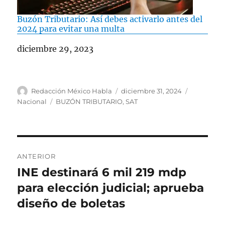
Buzón Tributario: Así debes activarlo antes del
2024 para evitar una multa
Fecha
diciembre 29, 2023
A
P
C
Redacción México Habla
diciembre 31, 2024
u
u
a
E
Nacional
BUZÓN TRIBUTARIO
,
SAT
t
b
t
t
o
l
e
i
r
i
g
q
c
o
u
N
a
r
e
ANTERIOR
d
í
t
a
INE destinará 6 mil 219 mdp
E
o
a
a
n
para elección judicial; aprueba
e
s
s
v
l
t
diseño de boletas
e
r