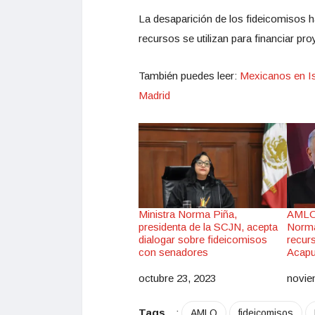
La desaparición de los fideicomisos 
recursos se utilizan para financiar pro
También puedes leer:
Mexicanos en Is
Madrid
Ministra Norma Piña,
AMLO 
presidenta de la SCJN, acepta
Norma
dialogar sobre fideicomisos
recur
con senadores
Acapu
octubre 23, 2023
novie
Fecha
Fec
Tags
:
AMLO
fideicomisos