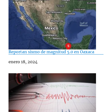
— PC Estatal Puebla (@PCGobPue)
May 4, 2026
Reportan sismo de magnitud 5.0 en Oaxaca
Fecha
enero 18, 2024