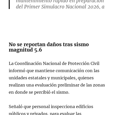
mantenimiento rápido en preparación
del Primer Simulacro Nacional 2026, a
realizarse el próximo 6 de mayo.
El sistema se encuentra nuevamente
arriba y…
No se reportan daños tras sismo
— Agencia de Transformación Digital
magnitud 5.6
(@AgenciaGobMX)
May 4, 2026
La Coordinación Nacional de Protección Civil
informó que mantiene comunicación con las
unidades estatales y municipales, quienes
realizan una evaluación preliminar de las zonas
en donde se percibió el sismo.
Señaló que personal inspecciona edificios
públicos y privados, para evaluar las