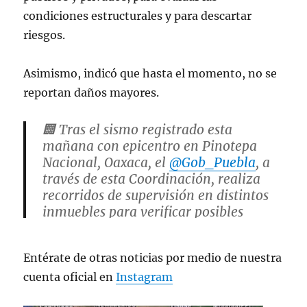
condiciones estructurales y para descartar
riesgos.
Asimismo, indicó que hasta el momento, no se
reportan daños mayores.
🏢 Tras el sismo registrado esta
mañana con epicentro en Pinotepa
Nacional, Oaxaca, el
@Gob_Puebla
, a
través de esta Coordinación, realiza
recorridos de supervisión en distintos
inmuebles para verificar posibles
afectaciones.
Entérate de otras noticias por medio de nuestra
⚠️ Personal inspecciona edificios
cuenta oficial en
Instagram
públicos y…
pic.twitter.com/5xuoDZgAEn