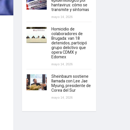
epidemiológico por
hantavirus: cómo se
transmite y síntomas
mayo 14, 2026
Homicidio de
colaboradores de
Brugada: van 18
detenidos; participó
grupo delictivo que
opera CDMX y
Edomex
mayo 14, 2026
Sheinbaum sostiene
llamada con Lee Jae
Myung, presidente de
Corea del Sur
mayo 14, 2026