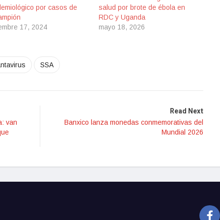
demiológico por casos de
salud por brote de ébola en
ampión
RDC y Uganda
iembre 17, 2024
mayo 18, 2026
ntavirus
SSA
Read Next
a: van
Banxico lanza monedas conmemorativas del
que
Mundial 2026