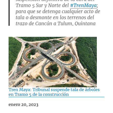
Tramo 5 Sur y Norte del
#TrenMaya
;
para que se detenga cualquier acto de
tala o desmonte en los terrenos del
trazo de Cancún a Tulum, Quintana
Roo
pic.twitter.com/wbwFSCl5al
— Azucena Uresti (@azucenau)
February 8, 2023
Tren Maya: Tribunal suspende tala de árboles
en Tramo 5 de la construcción
Fecha
enero 20, 2023