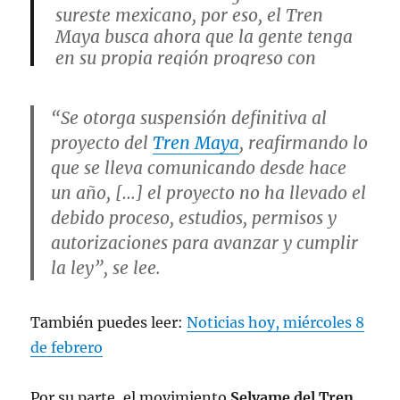
sureste mexicano, por eso, el Tren
Maya busca ahora que la gente tenga
en su propia región progreso con
justicia e igualdad.
#SúbeteAlTren
🚄🛤️
pic.twitter.com/qObHFJRg07
“Se otorga suspensión definitiva al
proyecto del
Tren Maya
, reafirmando lo
— Tren Maya (@TrenMayaMX)
que se lleva comunicando desde hace
February 8, 2023
un año, […] el proyecto no ha llevado el
debido proceso, estudios, permisos y
autorizaciones para avanzar y cumplir
la ley”, se lee.
También puedes leer:
Noticias hoy, miércoles 8
de febrero
Por su parte, el movimiento
Selvame del Tren