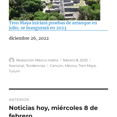
Tren Maya iniciará pruebas de arranque en
julio; se inaugurará en 2023
Fecha
diciembre 26, 2022
A
P
C
Redacción México Habla
febrero 8, 2023
u
u
a
E
Nacional
,
Tendencias
Cancún
,
México
,
Tren Maya
,
t
b
t
t
Tulum
o
l
e
i
r
i
g
q
c
o
u
a
r
e
N
d
í
t
ANTERIOR
o
a
a
a
Noticias hoy, miércoles 8 de
E
e
s
s
n
febrero
l
v