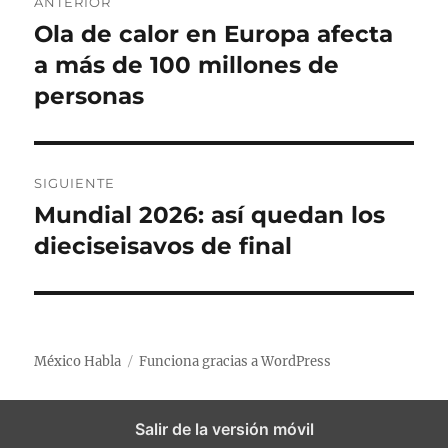
ANTERIOR
d
í
t
a
Ola de calor en Europa afecta
E
o
a
a
n
a más de 100 millones de
e
s
s
v
l
t
personas
e
r
a
g
d
SIGUIENTE
a
a
Mundial 2026: así quedan los
E
a
c
n
dieciseisavos de final
n
t
i
t
r
e
ó
a
r
d
n
México Habla
Funciona gracias a WordPress
i
a
o
d
s
r
Salir de la versión móvil
i
e