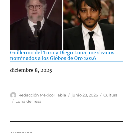
Guillermo del Toro y Diego Luna, mexicanos
nominados a los Globos de Oro 2026
Fecha
diciembre 8, 2025
A
P
C
Redacción México Habla
junio 28, 2026
Cultura
u
u
a
E
Luna de fresa
t
b
t
t
o
l
e
i
r
i
g
q
c
o
u
N
a
r
e