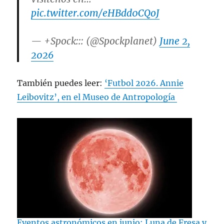
pic.twitter.com/eHBdd0CQoJ
— +Spock::: (@Spockplanet)
June 2,
2026
También puedes leer:
‘Futbol 2026. Annie
Leibovitz’, en el Museo de Antropología
Eventos astronómicos en junio: Luna de Fresa y