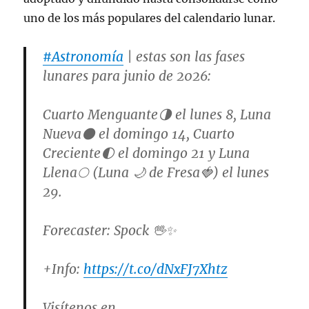
uno de los más populares del calendario lunar.
#Astronomía
| estas son las fases
lunares para junio de 2026:
Cuarto Menguante🌗 el lunes 8, Luna
Nueva🌑 el domingo 14, Cuarto
Creciente🌓 el domingo 21 y Luna
Llena🌕 (Luna 🌙 de Fresa🍓) el lunes
29.
Forecaster: Spock 🖖✨
+Info:
https://t.co/dNxFJ7Xhtz
Visítenos en…