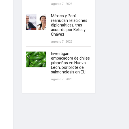
agosto 7, 2026
México y Perú
reanudan relaciones
diplomáticas, tras
acuerdo por Betssy
Chávez
agosto 7, 2026
Investigan
empacadora de chiles
jalapeños en Nuevo
León, por brote de
salmonelosis en EU
agosto 7, 2026