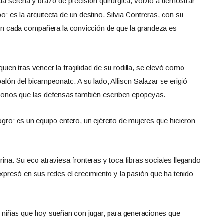
a serena y brazo de precisión quirúrgica, volvió a demostrar
 es la arquitecta de un destino. Silvia Contreras, con su
 en cada compañera la convicción de que la grandeza es
ien tras vencer la fragilidad de su rodilla, se elevó como
balón del bicampeonato. A su lado, Allison Salazar se erigió
onos que las defensas también escriben epopeyas.
gro: es un equipo entero, un ejército de mujeres que hicieron
ina. Su eco atraviesa fronteras y toca fibras sociales llegando
xpresó en sus redes el crecimiento y la pasión que ha tenido
de niñas que hoy sueñan con jugar, para generaciones que