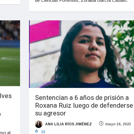
de Ciencias Forenses, Zoraida García Castillo.
lves
Sentencian a 6 años de prisión a
Roxana Ruiz luego de defenderse
su agresor
3
ANA LILIA RÍOS JIMÉNEZ
mayo 16, 2023
15
eso al