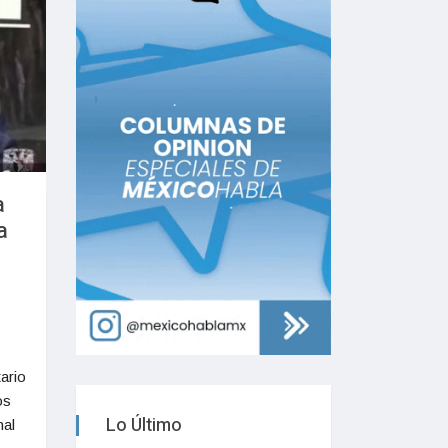
a
a
ario
os
Lo Último
nal