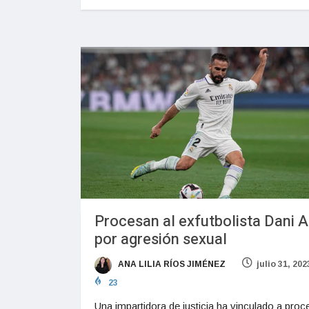
Procesan al exfutbolista Dani A
por agresión sexual
ANA LILIA RÍOS JIMÉNEZ
julio 31, 202
23
Una impartidora de justicia ha vinculado a proc