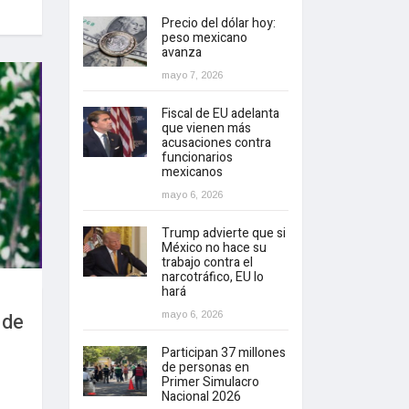
Precio del dólar hoy:
peso mexicano
avanza
mayo 7, 2026
Fiscal de EU adelanta
que vienen más
acusaciones contra
funcionarios
mexicanos
mayo 6, 2026
Trump advierte que si
México no hace su
trabajo contra el
narcotráfico, EU lo
hará
 de
mayo 6, 2026
Participan 37 millones
de personas en
Primer Simulacro
Nacional 2026