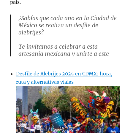
país.
¿Sabías que cada año en la Ciudad de
México se realiza un desfile de
alebrijes?
Te invitamos a celebrar a esta
artesanía mexicana y unirte a este
taller para crear tu propio alebrije.
Desfile de Alebrijes 2025 en CDMX: hora,
📆15 y 16 de octubre
ruta y alternativas viales
🕑12 h
📍Museo Casa de
Carranza
#VolverAVerte
#PatrimonioIN
AH
pic.twitter.com/7OtKrarD9d
— INAHmx (@INAHmx)
October 7,
2022