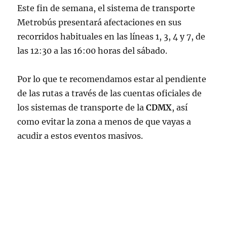
pic.twitter.com/H5XLwk0lPk
Este fin de semana, el sistema de transporte
Metrobús presentará afectaciones en sus
— Metrobús CDMX (@MetrobusCDMX)
recorridos habituales en las líneas 1, 3, 4 y 7, de
October 20, 2022
las 12:30 a las 16:00 horas del sábado.
Por lo que te recomendamos estar al pendiente
de las rutas a través de las cuentas oficiales de
los sistemas de transporte de la
CDMX
, así
como evitar la zona a menos de que vayas a
acudir a estos eventos masivos.