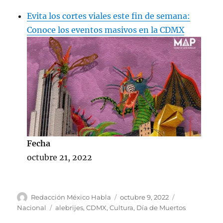
Evita los cortes viales este fin de semana:
Conoce los eventos masivos en la CDMX
Fecha
octubre 21, 2022
A
P
C
Redacción México Habla
octubre 9, 2022
u
u
a
E
Nacional
alebrijes
,
CDMX
,
Cultura
,
Día de Muertos
t
b
t
t