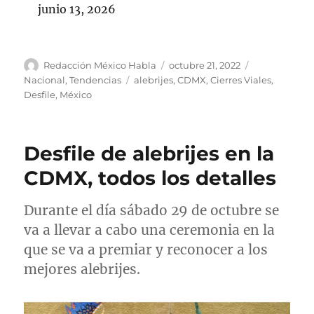
junio 13, 2026
A
P
C
Redacción México Habla
octubre 21, 2022
u
u
a
E
Nacional
,
Tendencias
alebrijes
,
CDMX
,
Cierres Viales
,
t
b
t
t
Desfile
,
México
o
l
e
i
r
i
g
q
c
o
u
Desfile de alebrijes en la
a
r
e
d
í
t
CDMX, todos los detalles
o
a
a
e
s
s
Durante el día sábado 29 de octubre se
l
va a llevar a cabo una ceremonia en la
que se va a premiar y reconocer a los
mejores alebrijes.