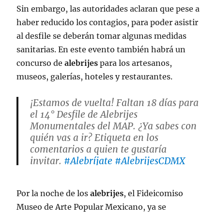
Sin embargo, las autoridades aclaran que pese a
haber reducido los contagios, para poder asistir
al desfile se deberán tomar algunas medidas
sanitarias. En este evento también habrá un
concurso de
alebrijes
para los artesanos,
museos, galerías, hoteles y restaurantes.
¡Estamos de vuelta! Faltan 18 días para
el 14° Desfile de Alebrijes
Monumentales del MAP. ¿Ya sabes con
quién vas a ir? Etiqueta en los
comentarios a quien te gustaría
invitar.
#Alebríjate
#AlebrijesCDMX
pic.twitter.com/PIQsmhRLs8
Por la noche de los
alebrijes
, el Fideicomiso
— Museo de Arte Popular
Museo de Arte Popular Mexicano, ya se
(@map_mexico)
October 5, 2022