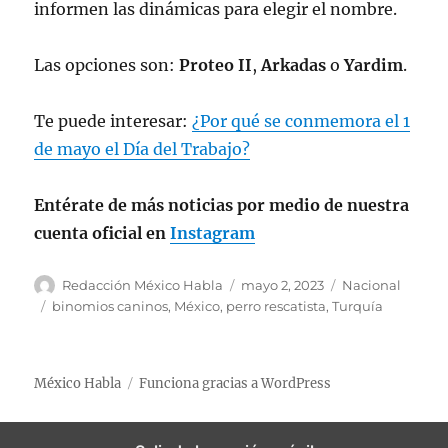
informen las dinámicas para elegir el nombre.
Las opciones son:
Proteo
II
,
Arkadas
o
Yardim
.
Te puede interesar:
¿Por qué se conmemora el 1
de mayo el Día del Trabajo?
Entérate de más noticias por medio de nuestra
cuenta oficial en
Instagram
A
P
C
Redacción México Habla
mayo 2, 2023
Nacional
u
u
a
E
binomios caninos
,
México
,
perro rescatista
,
Turquía
t
b
t
t
o
l
e
i
r
i
g
q
México Habla
Funciona gracias a WordPress
c
o
u
a
r
e
d
í
t