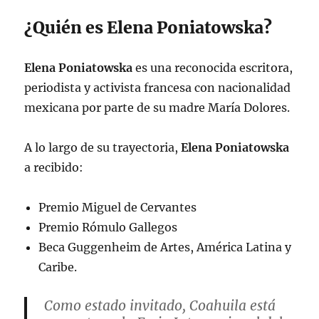
duele esta especie de: 'Yo soy el que
sabe'".
pic.twitter.com/viJnlQqMVf
¿Quién es Elena Poniatowska?
— Alejandra Escobar (@AleEsat)
Elena Poniatowska
es una reconocida escritora,
October 14, 2022
periodista y activista francesa con nacionalidad
mexicana por parte de su madre María Dolores.
A lo largo de su trayectoria,
Elena Poniatowska
a recibido:
Premio Miguel de Cervantes
Premio Rómulo Gallegos
Beca Guggenheim de Artes, América Latina y
Caribe.
Como estado invitado, Coahuila está