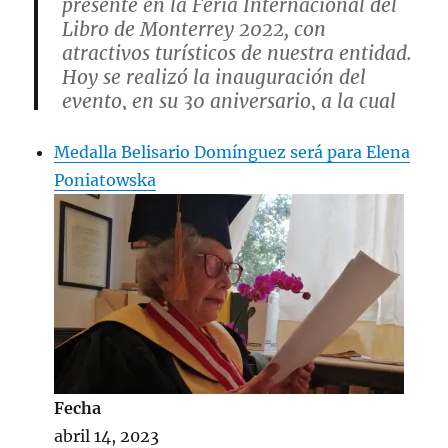
presente en la Feria Internacional del
Libro de Monterrey 2022, con
atractivos turísticos de nuestra entidad.
Hoy se realizó la inauguración del
evento, en su 30 aniversario, a la cual
asistió la Secretaria
@luciaazucena
.
pic.twitter.com/CpwNz8EW7s
Medalla Belisario Domínguez será para Elena
Poniatowska
— Secretaría de Turismo y Pueblos
Mágicos Coahuila (@SeTurCoah)
October 8, 2022
Fecha
abril 14, 2023