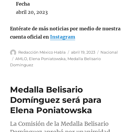
Fecha
abril 20, 2023
Entérate de más noticias por medio de nuestra
cuenta oficial en
Instagram
A
P
C
Redacción México Habla
abril 19, 2023
Nacional
u
u
a
E
AMLO
,
Elena Poniatowska
,
Medalla Belisario
t
b
t
t
Domínguez
o
l
e
i
r
i
g
q
c
o
u
Medalla Belisario
a
r
e
d
í
t
Domínguez será para
o
a
a
Elena Poniatowska
e
s
s
l
La Comisión de la Medalla Belisario
Domínguez aprobó por unanimidad