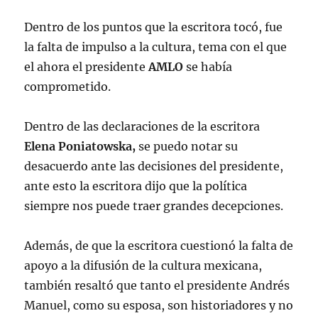
quien celebrará su 90 cumpleaños el
próximo 19 de mayo.
Dentro de los puntos que la escritora tocó, fue
pic.twitter.com/yUlPXT2wof
la falta de impulso a la cultura, tema con el que
el ahora el presidente
AMLO
se había
— Feria Internacional del Libro
comprometido.
Monterrey (@FeriaLibroMty)
April 4,
2022
Dentro de las declaraciones de la escritora
Elena Poniatowska,
se puedo notar su
desacuerdo ante las decisiones del presidente,
ante esto la escritora dijo que la política
siempre nos puede traer grandes decepciones.
Además, de que la escritora cuestionó la falta de
apoyo a la difusión de la cultura mexicana,
también resaltó que tanto el presidente Andrés
Manuel, como su esposa, son historiadores y no