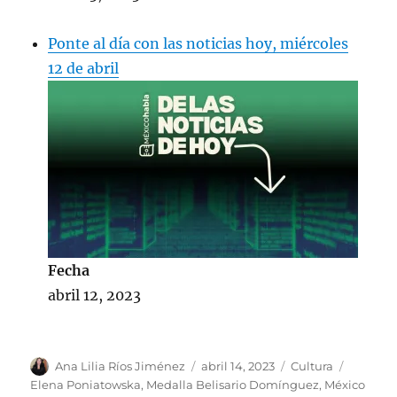
Ponte al día con las noticias hoy, miércoles
12 de abril
Fecha
abril 12, 2023
A
P
C
E
Ana Lilia Ríos Jiménez
abril 14, 2023
Cultura
u
u
a
t
Elena Poniatowska
,
Medalla Belisario Domínguez
,
México