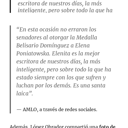
escritora de nuestros días, la más
inteligente, pero sobre todo la que ha
estado siempre con los que sufren y
luchan por los demás. Es una santa
“En esta ocasión no erraron los
laica.
pic.twitter.com/EOuvJsjmTf
senadores al otorgar la Medalla
Belisario Domínguez a Elena
— Andrés Manuel (@lopezobrador_)
April 19, 2023
Poniatowska. Elenita es la mejor
escritora de nuestros días, la más
inteligente, pero sobre todo la que ha
estado siempre con los que sufren y
luchan por los demás. Es una santa
laica”.
AMLO, a través de redes sociales.
Además, López Obrador compartió una
foto de