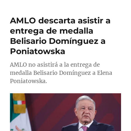
t
b
t
i
o
l
e
q
r
i
g
u
AMLO descarta asistir a
c
o
e
a
r
t
entrega de medalla
d
í
a
Belisario Domínguez a
o
a
s
e
s
Poniatowska
l
AMLO no asistirá a la entrega de
medalla Belisario Domínguez a Elena
Poniatowska.