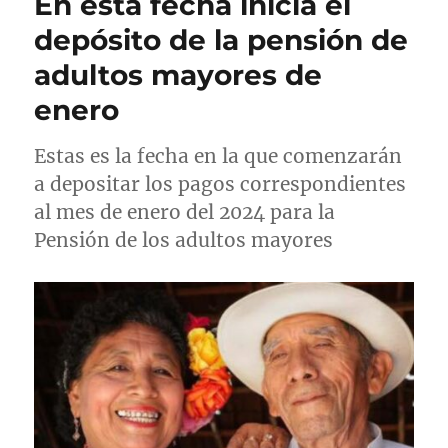
En esta fecha inicia el
c
o
u
a
r
e
depósito de la pensión de
d
í
t
adultos mayores de
o
a
a
e
s
s
enero
l
Estas es la fecha en la que comenzarán
a depositar los pagos correspondientes
al mes de enero del 2024 para la
Pensión de los adultos mayores