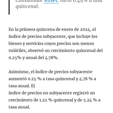
Consumidor
#INPC
varió 0.49% a tasa
quincenal.
Por componente la inflación anual:
🔷 4.78%, Subyacente
En la primera quincena de enero de 2024, el
🔷 5.24%, No Subyacente
índice de precios subyacente, que incluye los
📄
https://t.co/MOYCRVikXF
bienes y servicios cuyos precios son menos
pic.twitter.com/ChlkzVs0C8
volátiles, observó un crecimiento quincenal del
0.25% y anual del 4.78%.
— INEGI INFORMA
(@INEGI_INFORMA)
January 24, 2024
Asimismo, el índice de precios subyacente
aumentó 0.25 % a tasa quincenal y 4.78 % a
tasa anual. El
índice de precios no subyacente registró un
crecimiento de 1.22 % quincenal y de 5.24 % a
tasa anual.