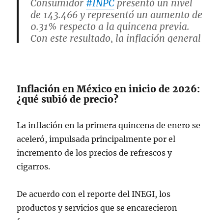
Consumidor
#INPC
presentó un nivel
de 143.466 y representó un aumento de
0.31% respecto a la quincena previa.
Con este resultado, la inflación general
anual fue de 3.77%.
Por componente, la inflación anual…
pic.twitter.com/ZaMSSMVkot
Inflación en México en inicio de 2026:
¿qué subió de precio?
— INEGI INFORMA
(@INEGI_INFORMA)
January 22, 2026
La inflación en la primera quincena de enero se
aceleró, impulsada principalmente por el
incremento de los precios de refrescos y
cigarros.
De acuerdo con el reporte del INEGI, los
productos y servicios que se encarecieron