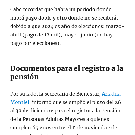
#AmorConAmorSePaga
#PrimeroLosPo
Cabe recordar que habrá un período donde
bres
pic.twitter.com/8LFPQaRDiJ
habrá pago doble y otro donde no se recibirá,
— Ariadna Montiel Reyes
debido a que 2024 es año de elecciones: marzo-
(@A_MontielR)
December 12, 2023
abril (pago de 12 mil), mayo- junio (no hay
pago por elecciones).
Documentos para el registro a la
pensión
Por su lado, la secretaria de Bienestar,
Ariadna
Montiel,
informó que se amplió el plazo del 26
al 30 de diciembre para el registro a la Pensión
de la Personas Adultas Mayores a quienes
cumplen 65 años entre el 1° de noviembre de