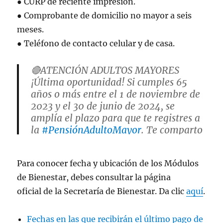
● CURP de reciente impresión.
● Comprobante de domicilio no mayor a seis
meses.
● Teléfono de contacto celular y de casa.
🔴ATENCIÓN ADULTOS MAYORES
¡Última oportunidad! Si cumples 65
años o más entre el 1 de noviembre de
2023 y el 30 de junio de 2024, se
amplía el plazo para que te registres a
la
#PensiónAdultoMayor
. Te comparto
el CALENDARIO de registro para que
verifiques el día que le toca a la…
Para conocer fecha y ubicación de los Módulos
pic.twitter.com/9AQ7OnRhMt
de Bienestar, debes consultar la página
— Ariadna Montiel Reyes
oficial de la Secretaría de Bienestar. Da clic
aquí
.
(@A_MontielR)
December 25, 2023
Fechas en las que recibirán el último pago de