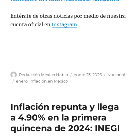
Entérate de otras noticias por medio de nuestra
cuenta oficial en
Instagram
A
P
C
Redacción México Habla
enero 23, 2026
Nacional
u
u
a
E
enero
,
inflación en México
t
b
t
t
o
l
e
i
r
i
g
q
Inflación repunta y llega
c
o
u
a
r
e
a 4.90% en la primera
d
í
t
quincena de 2024: INEGI
o
a
a
e
s
s