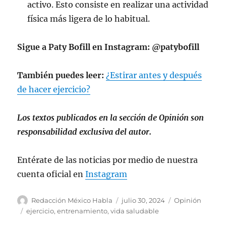
activo. Esto consiste en realizar una actividad
física más ligera de lo habitual.
Sigue a Paty Bofill en Instagram:
@patybofill
También puedes leer:
¿Estirar antes y después
de hacer ejercicio?
Los textos publicados en la sección de Opinión son
responsabilidad exclusiva del autor.
Entérate de las noticias por medio de nuestra
cuenta oficial en
Instagram
A
P
C
Redacción México Habla
julio 30, 2024
Opinión
u
u
a
E
ejercicio
,
entrenamiento
,
vida saludable
t
b
t
t