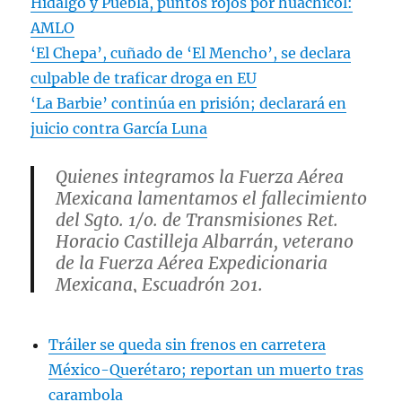
Hidalgo y Puebla, puntos rojos por huachicol:
AMLO
‘El Chepa’, cuñado de ‘El Mencho’, se declara
culpable de traficar droga en EU
‘La Barbie’ continúa en prisión; declarará en
juicio contra García Luna
Quienes integramos la Fuerza Aérea
Mexicana lamentamos el fallecimiento
del Sgto. 1/o. de Transmisiones Ret.
Horacio Castilleja Albarrán, veterano
de la Fuerza Aérea Expedicionaria
Mexicana, Escuadrón 201.
Nuestras condolencias a su apreciable
Tráiler se queda sin frenos en carretera
familia y amigos. Descanse en paz.
pic.twitter.com/eKhgk83FXN
México-Querétaro; reportan un muerto tras
carambola