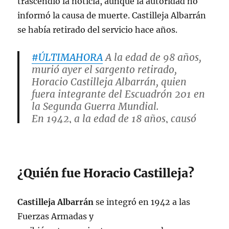
trascendió la noticia, aunque la autoridad no
informó la causa de muerte. Castilleja Albarrán
se había retirado del servicio hace años.
#ÚLTIMAHORA
A la edad de 98 años,
murió ayer el sargento retirado,
Horacio Castilleja Albarrán, quien
fuera integrante del Escuadrón 201 en
la Segunda Guerra Mundial.
En 1942, a la edad de 18 años, causó
alta como discente de la Escuela
Militar de Transmisiones.
pic.twitter.com/JJVn2azcN2
¿Quién fue Horacio Castilleja?
— Manuel Espino Bucio
(@manuelespinob1)
December 1, 2022
Castilleja Albarrán
se integró en 1942 a las
Fuerzas Armadas y