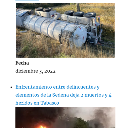
— José Gerardo Vega Rivera.
(@ComandanteFAM)
December 1,
2022
Fecha
diciembre 3, 2022
Enfrentamiento entre delincuentes y
elementos de la Sedena deja 2 muertos y 4
heridos en Tabasco