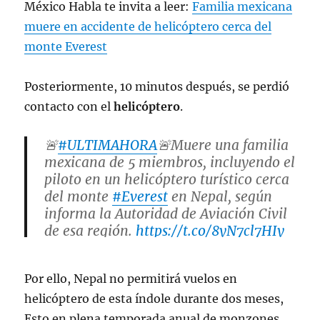
México Habla te invita a leer:
Familia mexicana
muere en accidente de helicóptero cerca del
monte Everest
Posteriormente, 10 minutos después, se perdió
contacto con el
helicóptero
.
🚨
#ULTIMAHORA
🚨Muere una familia
mexicana de 5 miembros, incluyendo el
piloto en un helicóptero turístico cerca
del monte
#Everest
en Nepal, según
informa la Autoridad de Aviación Civil
de esa región.
https://t.co/8yN7cl7HIy
— Jorge Flores Nava (@JorgeFNAVA)
Por ello, Nepal no permitirá vuelos en
July 11, 2023
helicóptero de esta índole durante dos meses,
Esto en plena temporada anual de monzones