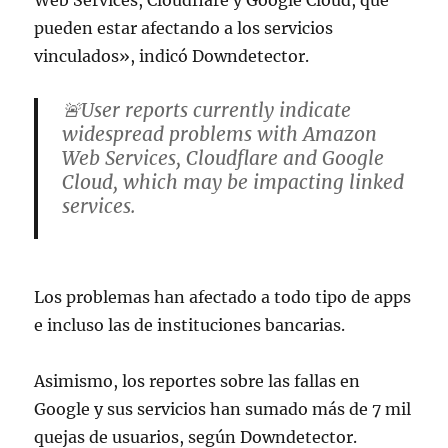
Web Services, Cloudflare y Google Cloud, que
pueden estar afectando a los servicios
vinculados», indicó Downdetector.
🚨User reports currently indicate
widespread problems with Amazon
Web Services, Cloudflare and Google
Cloud, which may be impacting linked
services.
Be sure to report any problems you are
having on
https://t.co/6j0AsSYe1e
Los problemas han afectado a todo tipo de apps
pic.twitter.com/SucToVd7HX
e incluso las de instituciones bancarias.
— Downdetector (@downdetector)
June 12, 2025
Asimismo, los reportes sobre las fallas en
Google y sus servicios han sumado más de 7 mil
quejas de usuarios, según Downdetector.