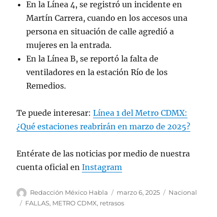
En la Línea 4, se registró un incidente en
Martín Carrera, cuando en los accesos una
persona en situación de calle agredió a
mujeres en la entrada.
En la Línea B, se reportó la falta de
ventiladores en la estación Río de los
Remedios.
Te puede interesar:
Línea 1 del Metro CDMX:
¿Qué estaciones reabrirán en marzo de 2025?
Entérate de las noticias por medio de nuestra
cuenta oficial en
Instagram
A
P
C
Redacción México Habla
marzo 6, 2025
Nacional
u
u
a
E
FALLAS
,
METRO CDMX
,
retrasos
t
b
t
t