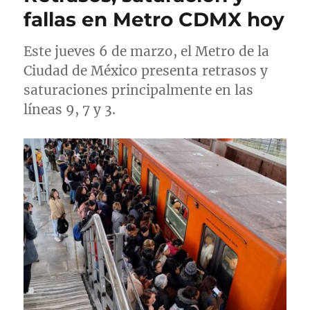
a
r
e
fallas en Metro CDMX hoy
d
í
t
o
a
a
Este jueves 6 de marzo, el Metro de la
e
s
s
l
Ciudad de México presenta retrasos y
saturaciones principalmente en las
líneas 9, 7 y 3.