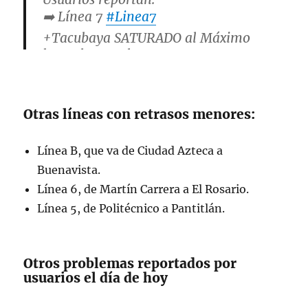
➡️ Línea 7
#Linea7
+Tacubaya SATURADO al Máximo
hasta las escaleras
+ALTA AFLUENCIA
+Sale tren de Tacubaya al 100 y se
queda mucha gente en el andén
Otras líneas con retrasos menores:
+Se va deteniendo en algunas
estaciones y vamos al
Línea B, que va de Ciudad Azteca a
100
#TomaPrecauciones
🚨
https://t.co/p24IjDPWi7
Buenavista.
Línea 6, de Martín Carrera a El Rosario.
— GUÍA METRO (@guiametromx)
Línea 5, de Politécnico a Pantitlán.
March 6, 2025
Otros problemas reportados por
usuarios el día de hoy