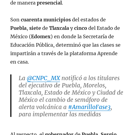
de manera
presencial
.
Son
cuarenta
municipios
del estados de
Puebla
,
siete
de
Tlaxcala
y
cinco
del Estado de
México (
Edomex
) en donde la Secretaría de
Educación Pública, determinó que las clases se
impartirán a través de la plataforma Aprende
en casa.
La
@CNPC_MX
notificó a los titulares
del ejecutivo de Puebla, Morelos,
Tlaxcala, Estado de México y Ciudad de
México el cambio de semáforo de
alerta volcánica a
#AmarilloFase3
,
para implementar las medidas
preventivas correspondientes ante la
actual actividad del
#Popocatépetl
.
Al respecto, el
gobernador
de
Puebla
,
Sergio