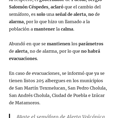
pic.twitter.com/ejkVXC0yZ4
Salomón
Céspedes
,
aclaró
que el cambio del
— Coordinación Nacional de
semáforo, es
solo
una
señal
de
alerta
,
no
de
Protección Civil (@CNPC_MX)
May 21,
alarma
, por lo que hizo un llamado a la
2023
población a
mantener
la
calma
.
Abundó en que se
mantienen
los
parámetros
de
alerta
, no de alarma, por lo que
no
habrá
evacuaciones
.
En caso de evacuaciones, se informó que ya se
tienen listos 205 albergues en los municipios
de San Martín Texmelucan, San Pedro Cholula,
San Andrés Cholula, Ciudad de Puebla e Izúcar
de Matamoros.
🚦Ante el semáforo de Alerta Volcánica