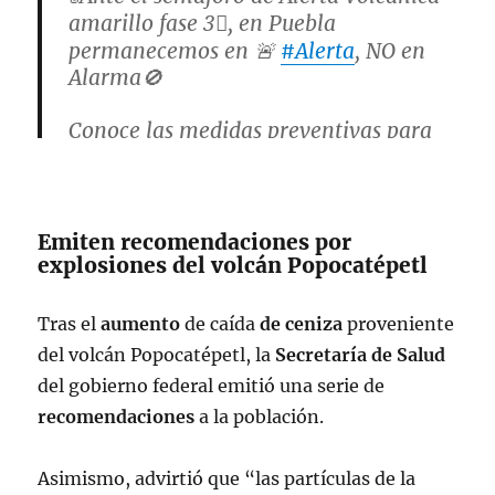
amarillo fase 3⃣, en Puebla
permanecemos en 🚨
#Alerta
, NO en
Alarma🚫
Conoce las medidas preventivas para
nuestra ciudadanía e infórmate en
canales oficiales.
pic.twitter.com/AfQhiBg1Te
Emiten recomendaciones por
explosiones del volcán Popocatépetl
— PC Estatal Puebla (@PC_Estatal)
May 22, 2023
Tras el
aumento
de caída
de
ceniza
proveniente
del volcán Popocatépetl, la
Secretaría
de
Salud
del gobierno federal emitió una serie de
recomendaciones
a la población.
Asimismo, advirtió que “las partículas de la