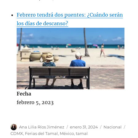
Febrero tendrá dos puentes: ¿Cuándo serán
los días de descanso?
Fecha
febrero 5, 2023
A
P
C
E
Ana Lilia Ríos Jiménez
enero 31, 2024
Nacional
u
u
a
t
CDMX
,
Ferias del Tamal
,
México
,
tamal