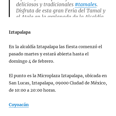
deliciosos y tradicionales
#tamales
.
Disfruta de esta gran Feria del Tamal y
el Atole en la explanada de la Alcaldía
Carranza.
#PorElBienestarDeVC
#MiBellaVenus
Iztapalapa
pic.twitter.com/ZMF57oxhRJ
En la alcaldía Iztapalapa las fiesta comenzó el
— EVELYN PARRA (@evelyn_parraA)
pasado martes y estará abierta hasta el
January 29, 2024
domingo 4 de febrero.
El punto es la Microplaza Iztapalapa, ubicada en
San Lucas, Iztapalapa, 09000 Ciudad de México,
de 10:00 a 20:00 horas.
Coyoacán