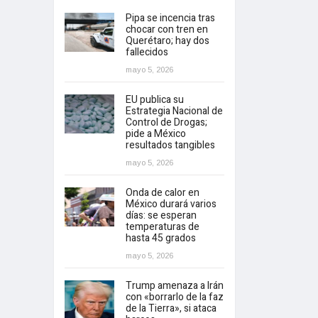
Pipa se incencia tras
chocar con tren en
Querétaro; hay dos
fallecidos
mayo 5, 2026
EU publica su
Estrategia Nacional de
Control de Drogas;
pide a México
resultados tangibles
mayo 5, 2026
Onda de calor en
México durará varios
días: se esperan
temperaturas de
hasta 45 grados
mayo 5, 2026
Trump amenaza a Irán
con «borrarlo de la faz
de la Tierra», si ataca