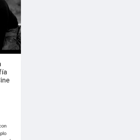
n
fía
Cine
con
mplo