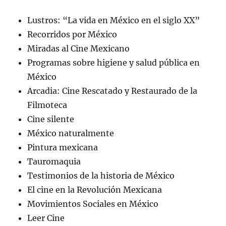
Toda la riqueza del cine nacional en
Lustros: “La vida en México en el siglo XX”
sus géneros y épocas. 👉
Recorridos por México
https://t.co/JiPPiOuXNy
Miradas al Cine Mexicano
pic.twitter.com/Y98BIqdFs1
Programas sobre higiene y salud pública en
México
— CulturaUNAM (@CulturaUNAM)
Arcadia: Cine Rescatado y Restaurado de la
February 19, 2024
Filmoteca
Cine silente
México naturalmente
Pintura mexicana
Tauromaquia
Testimonios de la historia de México
El cine en la Revolución Mexicana
Movimientos Sociales en México
Leer Cine