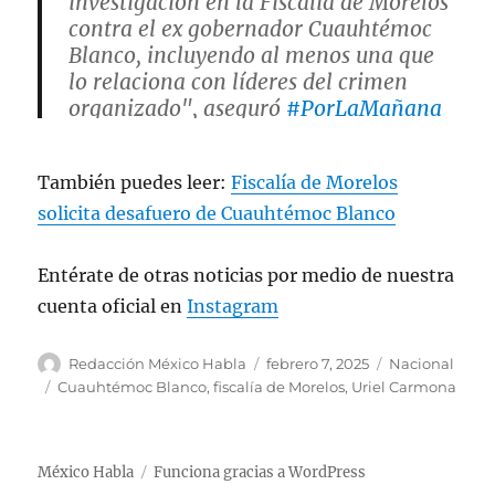
investigación en la Fiscalía de Morelos
contra el ex gobernador Cuauhtémoc
Blanco, incluyendo al menos una que
lo relaciona con líderes del crimen
organizado", aseguró
#PorLaMañana
Uriel Carmona, ex fiscal de
Morelos.
pic.twitter.com/EYh0gbBfrJ
También puedes leer:
Fiscalía de Morelos
solicita desafuero de Cuauhtémoc Blanco
— Ciro Gómez Leyva (@CiroGomezL)
February 7, 2025
Entérate de otras noticias por medio de nuestra
cuenta oficial en
Instagram
A
P
C
Redacción México Habla
febrero 7, 2025
Nacional
u
u
a
E
Cuauhtémoc Blanco
,
fiscalía de Morelos
,
Uriel Carmona
t
b
t
t
o
l
e
i
r
i
g
q
México Habla
Funciona gracias a WordPress
c
o
u