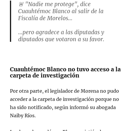
🚨 "Nadie me protege", dice
Cuauhtémoc Blanco al salir de la
Fiscalía de Morelos…
…pero agradece a las diputadas y
diputados que votaron a su favor.
"Eso no tiene nada que ver", dice sobre
su fuero y acompañado por su
abogada.
pic.twitter.com/emo0xBtTiL
Cuauhtémoc Blanco no tuvo acceso a la
carpeta de investigación
— Manuel Lopez San Martin
(@MLopezSanMartin)
March 27, 2025
Por otra parte, el legislador de Morena no pudo
acceder a la carpeta de investigación porque no
ha sido notificado, según informó su abogada
Naiby Ríos.