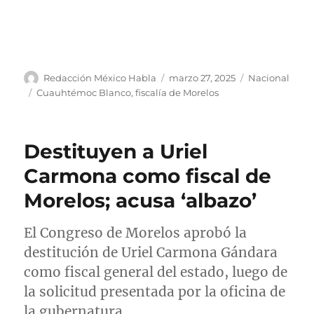
A
P
C
Redacción México Habla
marzo 27, 2025
Nacional
u
u
a
E
Cuauhtémoc Blanco
,
fiscalía de Morelos
t
b
t
t
o
l
e
i
r
i
g
q
Destituyen a Uriel
c
o
u
a
r
e
Carmona como fiscal de
d
í
t
Morelos; acusa ‘albazo’
o
a
a
e
s
s
l
El Congreso de Morelos aprobó la
destitución de Uriel Carmona Gándara
como fiscal general del estado, luego de
la solicitud presentada por la oficina de
la gubernatura.