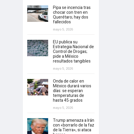
Pipa se incencia tras
chocar con tren en
Querétaro; hay dos
fallecidos
mayo 5, 2026
EU publica su
Estrategia Nacional de
Control de Drogas;
pide a México
resultados tangibles
mayo 5, 2026
Onda de calor en
México durará varios
días: se esperan
temperaturas de
hasta 45 grados
mayo 5, 2026
Trump amenaza a Irán
con «borrarlo de la faz
de la Tierra», si ataca