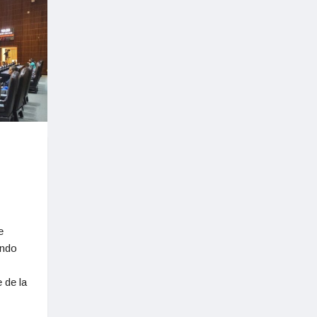
e
endo
 de la