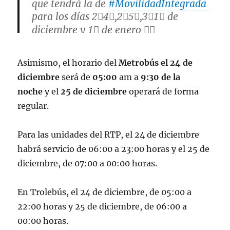
que tendrá la de
#MovilidadIntegrada
para los días 2⃣4⃣,2⃣5⃣,3⃣1⃣ de
diciembre y 1⃣ de enero 👇🏽
pic.twitter.com/JnAV9vZRWe
Asimismo, el horario del
Metrobús
el 24 de
— Secretaría de Movilidad CDMX
diciembre
será de
05:00
am a
9:30 de la
(@LaSEMOVI)
December 21, 2023
noche
y el
25 de diciembre
operará de forma
regular.
Para las unidades del RTP, el 24 de diciembre
habrá servicio de 06:00 a 23:00 horas y el 25 de
diciembre, de 07:00 a 00:00 horas.
En Trolebús, el 24 de diciembre, de 05:00 a
22:00 horas y 25 de diciembre, de 06:00 a
00:00 horas.