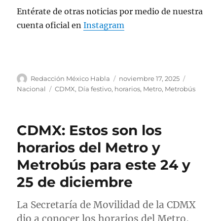
Entérate de otras noticias por medio de nuestra
cuenta oficial en
Instagram
A
P
C
Redacción México Habla
noviembre 17, 2025
u
u
a
E
Nacional
CDMX
,
Día festivo
,
horarios
,
Metro
,
Metrobús
t
b
t
t
o
l
e
i
r
i
g
q
CDMX: Estos son los
c
o
u
a
r
e
horarios del Metro y
d
í
t
Metrobús para este 24 y
o
a
a
e
s
s
25 de diciembre
l
La Secretaría de Movilidad de la CDMX
dio a conocer los horarios del Metro,