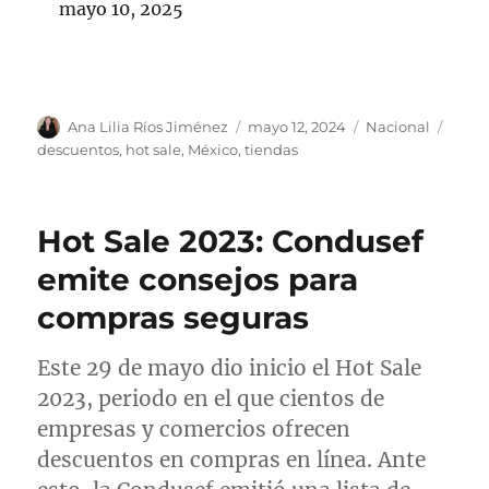
mayo 10, 2025
A
P
C
E
Ana Lilia Ríos Jiménez
mayo 12, 2024
Nacional
u
u
a
t
descuentos
,
hot sale
,
México
,
tiendas
t
b
t
i
o
l
e
q
r
i
g
u
Hot Sale 2023: Condusef
c
o
e
a
r
t
emite consejos para
d
í
a
compras seguras
o
a
s
e
s
l
Este 29 de mayo dio inicio el Hot Sale
2023, periodo en el que cientos de
empresas y comercios ofrecen
descuentos en compras en línea. Ante