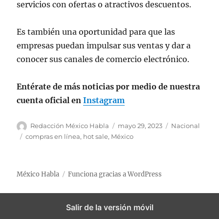
servicios con ofertas o atractivos descuentos.
Es también una oportunidad para que las
empresas puedan impulsar sus ventas y dar a
conocer sus canales de comercio electrónico.
Entérate de más noticias por medio de nuestra
cuenta oficial en
Instagram
A
P
C
Redacción México Habla
mayo 29, 2023
Nacional
u
u
a
E
compras en línea
,
hot sale
,
México
t
b
t
t
o
l
e
i
r
i
g
q
México Habla
Funciona gracias a WordPress
c
o
u
a
r
e
d
í
t
Salir de la versión móvil
o
a
a
e
s
s