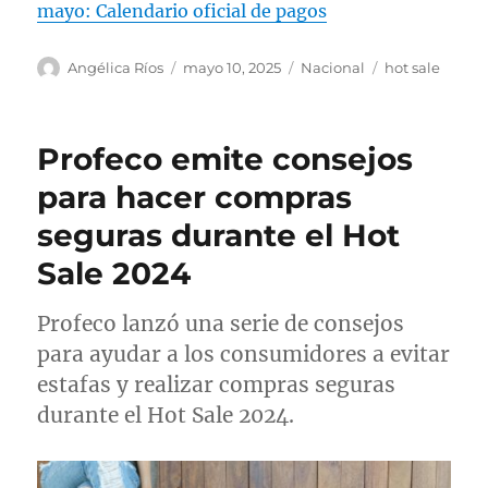
mayo: Calendario oficial de pagos
— HOT SALE MÉXICO (@hotsalemex)
A
P
C
E
Angélica Ríos
mayo 10, 2025
Nacional
hot sale
March 20, 2025
u
u
a
t
t
b
t
i
o
l
e
q
Profeco emite consejos
r
i
g
u
c
o
e
para hacer compras
a
r
t
seguras durante el Hot
d
í
a
o
a
s
Sale 2024
e
s
l
Profeco lanzó una serie de consejos
para ayudar a los consumidores a evitar
estafas y realizar compras seguras
durante el Hot Sale 2024.