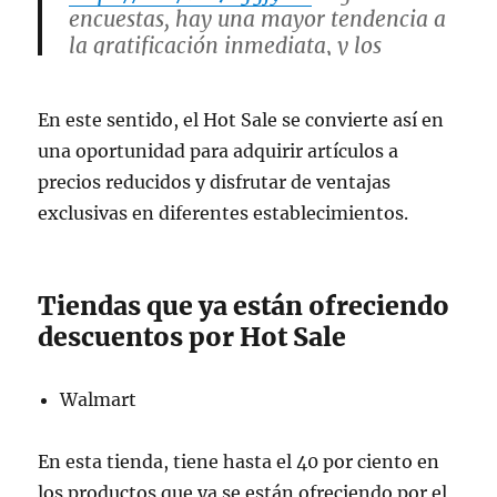
encuestas, hay una mayor tendencia a
la gratificación inmediata, y los
beneficios más valorados son la
financiación, los descuentos y el envío
En este sentido, el Hot Sale se convierte así en
gratuito.
pic.twitter.com/1BFw7CxVB3
una oportunidad para adquirir artículos a
— Funes Hoy (@funeshoy)
May 8,
precios reducidos y disfrutar de ventajas
2024
exclusivas en diferentes establecimientos.
Tiendas que ya están ofreciendo
descuentos por Hot Sale
Walmart
En esta tienda, tiene hasta el 40 por ciento en
los productos que ya se están ofreciendo por el