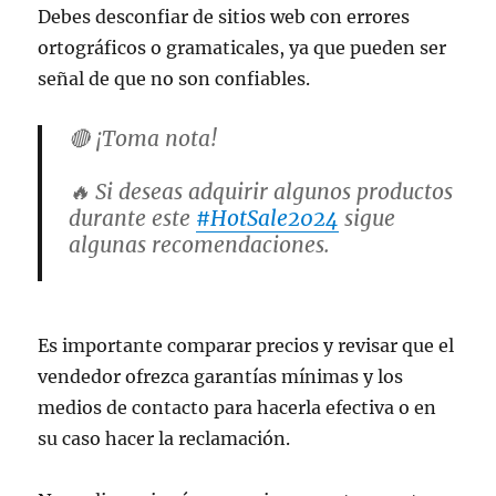
Debes desconfiar de sitios web con errores
ortográficos o gramaticales, ya que pueden ser
señal de que no son confiables.
🔴 ¡Toma nota!
🔥 Si deseas adquirir algunos productos
durante este
#HotSale2024
sigue
algunas recomendaciones.
🔎 Visita el Monitoreo de
#TiendasVirtuales
:
Es importante comparar precios y revisar que el
https://t.co/OQfL1eRdwY
🔎 Compara precios con el
vendedor ofrezca garantías mínimas y los
#QuiésEsQuién
:
medios de contacto para hacerla efectiva o en
https://t.co/LYwDw4ptXi
su caso hacer la reclamación.
pic.twitter.com/6dqIBCuZas