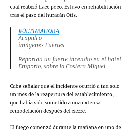
cual reabrió hace poco. Estuvo en rehabilitación
tras el paso del huracán Otis.
#ÚLTIMAHORA
Acapulco
imágenes Fuertes
Reportan un fuerte incendio en el hotel
Emporio, sobre la Costera Miguel
Alemán.
Cabe señalar que el incidente ocurrió a tan solo
Vía KY69
pic.twitter.com/e0pxNMVIWj
un mes de la reapertura del establecimiento,
— Luiz Ponce (@Bichitogatillo)
que había sido sometido a una extensa
January 3, 2024
remodelación después del cierre.
El fuego comenzó durante la mañana en uno de