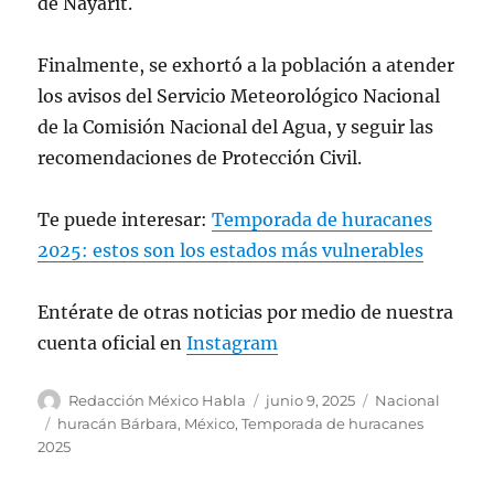
de Nayarit.
Finalmente, se exhortó a la población a atender
los avisos del Servicio Meteorológico Nacional
de la Comisión Nacional del Agua, y seguir las
recomendaciones de Protección Civil.
Te puede interesar:
Temporada de huracanes
2025: estos son los estados más vulnerables
Entérate de otras noticias por medio de nuestra
cuenta oficial en
Instagram
A
P
C
Redacción México Habla
junio 9, 2025
Nacional
u
u
a
E
huracán Bárbara
,
México
,
Temporada de huracanes
t
b
t
t
2025
o
l
e
i
r
i
g
q