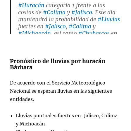
#Huracán
categoría 1 frente a las
costas de
#Colima
y
#Jalisco
. Este día
mantendrá la probabilidad de
#Lluvias
fuertes en
#Jalisco
,
#Colima
y
#Michoacán
, así como
#Chubascos
en
#Nayarit
.
Más detalles en
Pronóstico de lluvias por huracán
https://t.co/VVYNAkgh8w
Bárbara
pic.twitter.com/CO79vaxIrL
De acuerdo con el Servicio Meteorológico
— CONAGUA Clima (@conagua_clima)
June 9, 2025
Nacional se esperan lluvias en las siguientes
entidades.
Lluvias puntuales fuertes en: Jalisco, Colima
y Michoacán