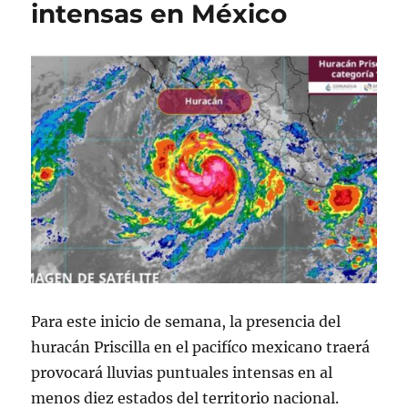
intensas en México
e
s
s
l
Para este inicio de semana, la presencia del
huracán Priscilla en el pacifíco mexicano traerá
provocará lluvias puntuales intensas en al
menos diez estados del territorio nacional.