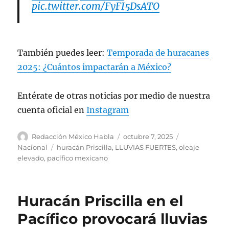
pic.twitter.com/FyFI5DsATO
— CONAGUA Clima (@conagua_clima)
October 7, 2025
También puedes leer:
Temporada de huracanes
2025: ¿Cuántos impactarán a México?
Entérate de otras noticias por medio de nuestra
cuenta oficial en
Instagram
A
P
C
Redacción México Habla
octubre 7, 2025
u
u
a
E
Nacional
huracán Priscilla
,
LLUVIAS FUERTES
,
oleaje
t
b
t
t
elevado
,
pacífico mexicano
o
l
e
i
r
i
g
q
c
o
u
Huracán Priscilla en el
a
r
e
d
í
t
Pacífico provocará lluvias
o
a
a