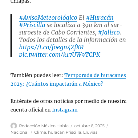
Chiapas.
#AvisoMeteorológico
El
#Huracán
#Priscilla
se localiza a 390 km al sur-
suroeste de Cabo Corrientes,
#Jalisco
.
Todos los detalles de la información en
https://t.co/foegn4ZfXR
pic.twitter.com/k17UW9TCPK
— CONAGUA Clima (@conagua_clima)
También puedes leer:
Temporada de huracanes
October 6, 2025
2025: ¿Cuántos impactarán a México?
Entérate de otras noticias por medio de nuestra
cuenta oficial en
Instagram
A
P
C
Redacción México Habla
octubre 6, 2025
u
u
a
E
Nacional
Clima
,
huracán Priscilla
,
Lluvias