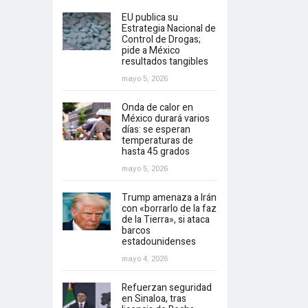
EU publica su
Estrategia Nacional de
Control de Drogas;
pide a México
resultados tangibles
mayo 5, 2026
Onda de calor en
México durará varios
días: se esperan
temperaturas de
hasta 45 grados
mayo 5, 2026
Trump amenaza a Irán
con «borrarlo de la faz
de la Tierra», si ataca
barcos
estadounidenses
mayo 4, 2026
Refuerzan seguridad
en Sinaloa, tras