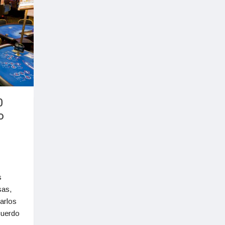
0
o
s
sas,
arlos
acuerdo