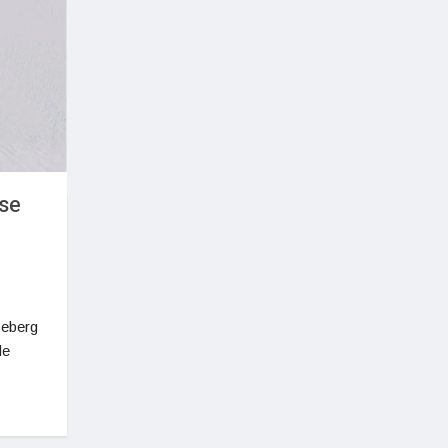
 se
ceberg
de